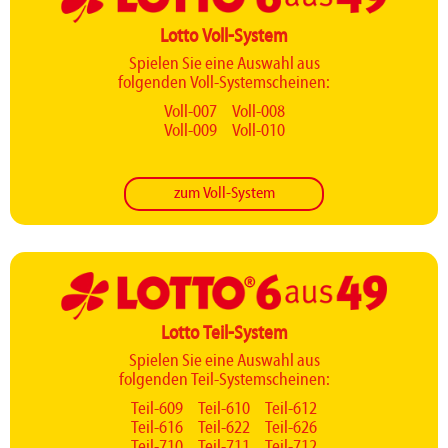
Lotto Voll-System
Spielen Sie eine Auswahl aus
folgenden Voll-Systemscheinen:
Voll-007 Voll-008
Voll-009 Voll-010
Lotto Teil-System
Spielen Sie eine Auswahl aus
folgenden Teil-Systemscheinen:
Teil-609 Teil-610 Teil-612
Teil-616 Teil-622 Teil-626
Teil-710 Teil-711 Teil-712