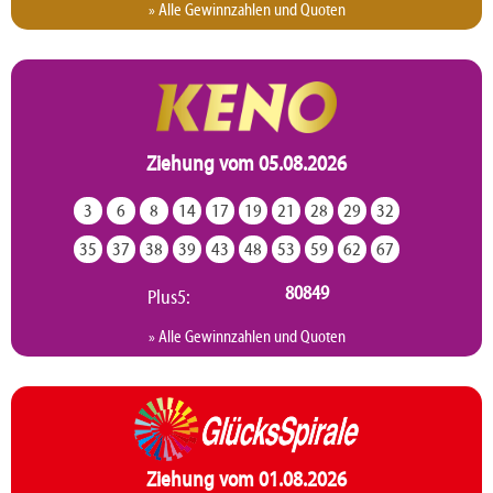
» Alle Gewinnzahlen und Quoten
Ziehung vom 05.08.2026
3
6
8
14
17
19
21
28
29
32
35
37
38
39
43
48
53
59
62
67
80849
Plus5:
» Alle Gewinnzahlen und Quoten
Ziehung vom 01.08.2026