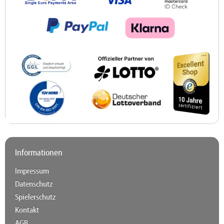
Informationen
Impressum
Datenschutz
Spielerschutz
Kontakt
AGB