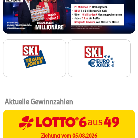
Aktuelle Gewinnzahlen
Ziehung vom 05.08.2026