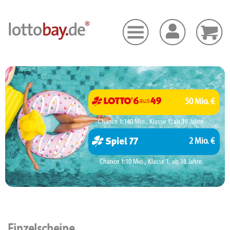
50 Mio. €
Chance 1:140 Mio., Klasse 1, ab 18 Jahre.
2 Mio. €
Chance 1:10 Mio., Klasse 1, ab 18 Jahre.
Einzelscheine