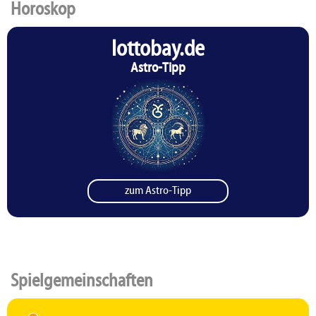
Horoskop
lottobay.de
Astro-Tipp
Spielgemeinschaften