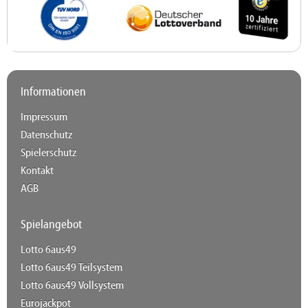
Informationen
Impressum
Datenschutz
Spielerschutz
Kontakt
AGB
Spielangebot
Lotto 6aus49
Lotto 6aus49 Teilsystem
Lotto 6aus49 Vollsystem
Eurojackpot