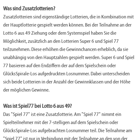
Was sind Zusatzlotterien?
Zusatzlotterien sind eigenständige Lotterien, die in Kombination mit
der Hauptlotterie gespielt werden können. Bei der Teilnahme an der
Lotto 6 aus 49 Ziehung oder dem Systemspiel haben Sie die
Möglichkeit, zusätzlich an den Lotterien Super 6 und Spiel 77
teilzunehmen. Diese erhöhen die Gewinnchancen erheblich, da sie
unabhängig von den Hauptzahlen gespielt werden. Super 6 und Spiel
77 basieren auf den Endziffern der auf dem Spielschein oder
GlücksSpirale-Los aufgedruckten Losnummer. Dabei unterscheiden
sich beide Lotterien in der Anzahl der Gewinnklassen und der Höhe
der möglichen Gewinne.
Was ist Spiel77 bei Lotto 6 aus 49?
Das "Spiel 77" ist eine Zusatzlotterie. Am "Spiel 77" nimmt ein
Spielteilnehmer mit der 7-stelligen auf dem Spielschein oder
GlücksSpirale-Los aufgebrachten Losnummer teil. Die Teilnahme am
"Spiel 77" ist nur in Verbindung mit der Teilnahme an den von der