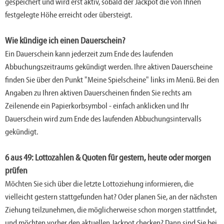
gespeichert und wird erst aktiv, sobald der Jackpot die von Ihnen
festgelegte Höhe erreicht oder übersteigt.
Wie kündige ich einen Dauerschein?
Ein Dauerschein kann jederzeit zum Ende des laufenden
Abbuchungszeitraums gekündigt werden. Ihre aktiven Dauerscheine
finden Sie über den Punkt "Meine Spielscheine" links im Menü. Bei den
Angaben zu Ihren aktiven Dauerscheinen finden Sie rechts am
Zeilenende ein Papierkorbsymbol - einfach anklicken und Ihr
Dauerschein wird zum Ende des laufenden Abbuchungsintervalls
gekündigt.
6 aus 49: Lottozahlen & Quoten für gestern, heute oder morgen
prüfen
Möchten Sie sich über die letzte Lottoziehung informieren, die
vielleicht gestern stattgefunden hat? Oder planen Sie, an der nächsten
Ziehung teilzunehmen, die möglicherweise schon morgen stattfindet,
und möchten vorher den aktuellen Jackpot checken? Dann sind Sie bei