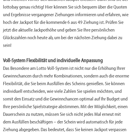
lottobay genau richtig! Hier können Sie sich bequem über die Quoten
und Ergebnisse vergangener Ziehungen informieren und erfahren, wie
hoch der Jackpot für die kommende 6 aus 49 Ziehung ist. Prüfen Sie
jetzt die aktuelle Jackpothöhe und geben Sie Ihre persönlichen
Glückszahlen noch heute ab, um bei der nächsten Ziehung dabei zu
sein!
Voll-System Flexibilität und individuelle Anpassung
Das Besondere am Lotto Voll-System ist nicht nur die Erhöhung Ihrer
Gewinnchancen durch mehr Kombinationen, sondern auch die enorme
Flexibilität, die Sie beim Ausfüllen des Scheins genießen. Sie können
individuell entscheiden, wie viele Zahlen Sie spielen möchten, und
somit den Einsatz und die Gewinnchancen optimal auf Ihr Budget und
Ihre persönliche Spielstrategie abstimmen. Mit der Möglichkeit, einen
Dauerschein zu nutzen, müssen Sie sich nicht jedes Mal erneut mit
dem Ausfüllen beschäftigen – der Schein wird automatisch für jede
Ziehung abgegeben. Das bedeutet, dass Sie keinen Jackpot verpassen