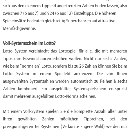
sich aus den in einem Tippfeld angekreuzten Zahlen bilden lassen, also
zwischen 7 (6 aus 7) und 924 (6 aus 12) Einzeltipps. Die höheren
Spieleinsätze bedeuten gleichzeitig Superchancen auf attraktive
Mehrfachgewinne.
Voll-Systemschein im Lotto?
Lotto System vereinfacht das Lottospiel für alle, die mit mehreren
Tipps ihre Gewinnchancen erhöhen wollen. Nicht nur sechs Zahlen,
wie beim "normalen" Lotto, sondern bis zu 26 Zahlen können Sie beim
Lotto System in einem Spielfeld ankreuzen. Die von Ihnen
ausgewählten Systemzahlen werden automatisch zu Reihen à sechs
Zahlen kombiniert. Ein ausgefüllter Systemspielschein entspricht
damit mehreren ausgefüllten Lotto-Normalscheinen.
Mit einem Voll-System spielen Sie die komplette Anzahl aller unter
Ihren gewählten Zahlen möglichen Tippreihen, bei den
preisgünstigeren Teil-Systemen (Verkürzte Engere Wahl) werden nur