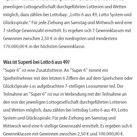
jeweiligen Lottogesellschaft durchgeführten Lotterien und Wetten
möglich, dazu zählen bei Lottobay: „Lotto 6 aus 49, Lotto System und
Glücksspirale.“ Für jede Ziehung am Samstag und Mittwoch wird eine
7-stellige Gewinnzahl ermittelt. Es ergeben sich 7 Gewinnklassen mit
Gewinnen zwischen 2,50 € in der niedrigsten und mindestens
170.000,00 € in der höchsten Gewinnklasse.
Was ist Super6 bei Lotto 6 aus 49?
"Super 6" ist eine Zusatzlotterie. An "Super 6" nimmt ein
Spielteilnehmer mit den letzten 6 Ziffern der auf dem Spielschein oder
GlücksSpirale-Los aufgebrachten 7-stelligen Losnummer teil. Die
Teilnahme an "Super 6" ist nur in Verbindung mit der Teilnahme an
den von der jeweiligen Lottogesellschaft durchgeführten Lotterien
und Wetten möglich, dazu zählen bei lottobay Lotto 6 aus 49, Lotto
System und Glücksspirale. Für jede Ziehung am Samstag und
Mittwoch wird eine 6-stellige Gewinnzahl ermittelt. Es ergeben sich 6
Gewinnklassen mit Gewinnen zwischen 2,50 € und 100.000,00 €.