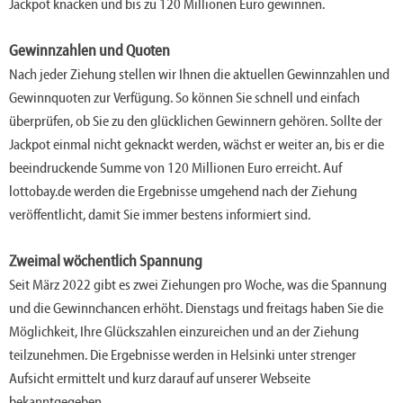
Jackpot knacken und bis zu 120 Millionen Euro gewinnen.
Gewinnzahlen und Quoten
Nach jeder Ziehung stellen wir Ihnen die aktuellen Gewinnzahlen und
Gewinnquoten zur Verfügung. So können Sie schnell und einfach
überprüfen, ob Sie zu den glücklichen Gewinnern gehören. Sollte der
Jackpot einmal nicht geknackt werden, wächst er weiter an, bis er die
beeindruckende Summe von 120 Millionen Euro erreicht. Auf
lottobay.de werden die Ergebnisse umgehend nach der Ziehung
veröffentlicht, damit Sie immer bestens informiert sind.
Zweimal wöchentlich Spannung
Seit März 2022 gibt es zwei Ziehungen pro Woche, was die Spannung
und die Gewinnchancen erhöht. Dienstags und freitags haben Sie die
Möglichkeit, Ihre Glückszahlen einzureichen und an der Ziehung
teilzunehmen. Die Ergebnisse werden in Helsinki unter strenger
Aufsicht ermittelt und kurz darauf auf unserer Webseite