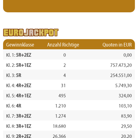
Gewinnklasse
Anzahl Richtige
Quoten in EUR
Kl. 1:
5R+2EZ
0
0,00
Kl. 2:
5R+1EZ
2
757.473,20
Kl. 3:
5R
4
254.551,00
Kl. 4:
4R+2EZ
31
5.749,30
Kl. 5:
4R+1EZ
495
324,00
Kl. 6:
4R
1.210
103,10
Kl. 7:
3R+2EZ
1.274
83,90
Kl. 8:
3R+1EZ
18.680
29,50
Kl. 9:
2R+2EZ
26.366
20,20