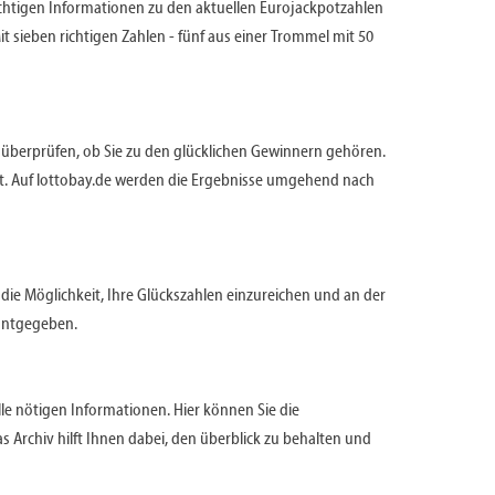
 wichtigen Informationen zu den aktuellen Eurojackpotzahlen
t sieben richtigen Zahlen - fünf aus einer Trommel mit 50
 überprüfen, ob Sie zu den glücklichen Gewinnern gehören.
cht. Auf lottobay.de werden die Ergebnisse umgehend nach
ie Möglichkeit, Ihre Glückszahlen einzureichen und an der
anntgegeben.
le nötigen Informationen. Hier können Sie die
Archiv hilft Ihnen dabei, den überblick zu behalten und