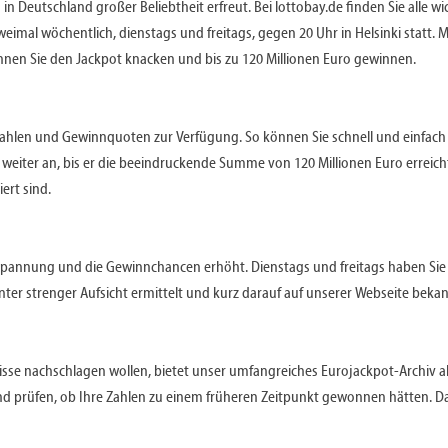
h in Deutschland großer Beliebtheit erfreut. Bei lottobay.de finden Sie alle
imal wöchentlich, dienstags und freitags, gegen 20 Uhr in Helsinki statt. Mi
nnen Sie den Jackpot knacken und bis zu 120 Millionen Euro gewinnen.
nzahlen und Gewinnquoten zur Verfügung. So können Sie schnell und einfach
r weiter an, bis er die beeindruckende Summe von 120 Millionen Euro errei
ert sind.
Spannung und die Gewinnchancen erhöht. Dienstags und freitags haben Sie d
nter strenger Aufsicht ermittelt und kurz darauf auf unserer Webseite bek
isse nachschlagen wollen, bietet unser umfangreiches Eurojackpot-Archiv al
prüfen, ob Ihre Zahlen zu einem früheren Zeitpunkt gewonnen hätten. Das 