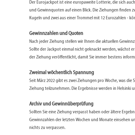
Der Eurojackpot ist eine europaweite Lotterie, die sich auc
und Gewinnquoten auf einen Blick. Die Ziehungen finden zwe
Kugeln und zwei aus einer Trommel mit 12 Eurozahlen - kö
Gewinnzahlen und Quoten
Nach jeder Ziehung stellen wir Ihnen die aktuellen Gewin
Sollte der Jackpot einmal nicht geknackt werden, wächst e
der Ziehung veröffentlicht, damit Sie immer bestens informi
Zweimal wöchentlich Spannung
Seit März 2022 gibt es zwei Ziehungen pro Woche, was die 
Ziehung teilzunehmen. Die Ergebnisse werden in Helsinki u
Archiv und Gewinnüberprüfung
Sollten Sie eine Ziehung verpasst haben oder ältere Ergebn
Gewinnzahlen der letzten Wochen und Monate einsehen und 
nichts zu verpassen.