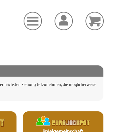
n der nächsten Ziehung teilzunehmen, die möglicherweise