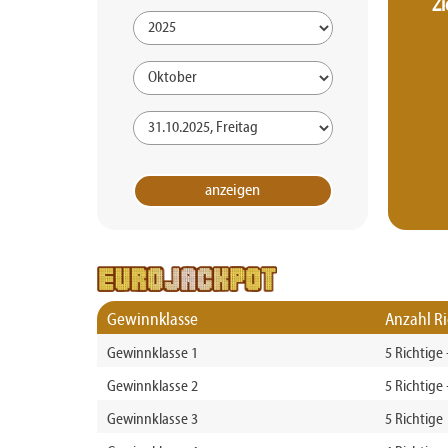
Z
Gewinnklasse
Anzahl Ri
Gewinnklasse 1
5 Richtige
Gewinnklasse 2
5 Richtige
Gewinnklasse 3
5 Richtige