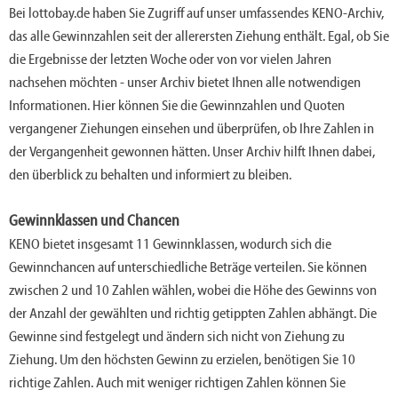
Bei lottobay.de haben Sie Zugriff auf unser umfassendes KENO-Archiv,
das alle Gewinnzahlen seit der allerersten Ziehung enthält. Egal, ob Sie
die Ergebnisse der letzten Woche oder von vor vielen Jahren
nachsehen möchten - unser Archiv bietet Ihnen alle notwendigen
Informationen. Hier können Sie die Gewinnzahlen und Quoten
vergangener Ziehungen einsehen und überprüfen, ob Ihre Zahlen in
der Vergangenheit gewonnen hätten. Unser Archiv hilft Ihnen dabei,
den überblick zu behalten und informiert zu bleiben.
Gewinnklassen und Chancen
KENO bietet insgesamt 11 Gewinnklassen, wodurch sich die
Gewinnchancen auf unterschiedliche Beträge verteilen. Sie können
zwischen 2 und 10 Zahlen wählen, wobei die Höhe des Gewinns von
der Anzahl der gewählten und richtig getippten Zahlen abhängt. Die
Gewinne sind festgelegt und ändern sich nicht von Ziehung zu
Ziehung. Um den höchsten Gewinn zu erzielen, benötigen Sie 10
richtige Zahlen. Auch mit weniger richtigen Zahlen können Sie