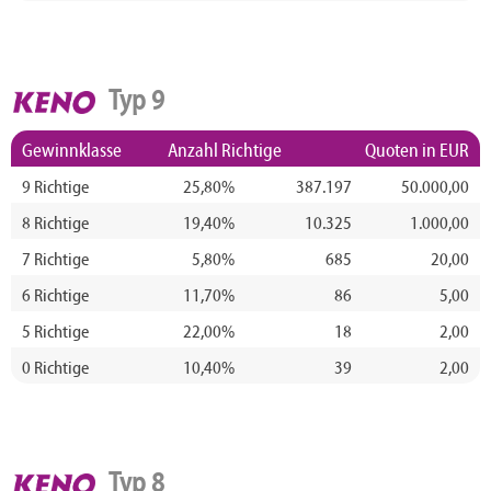
Typ 9
Gewinnklasse
Anzahl Richtige
Quoten in EUR
9 Richtige
25,80%
387.197
50.000,00
8 Richtige
19,40%
10.325
1.000,00
7 Richtige
5,80%
685
20,00
6 Richtige
11,70%
86
5,00
5 Richtige
22,00%
18
2,00
0 Richtige
10,40%
39
2,00
Typ 8