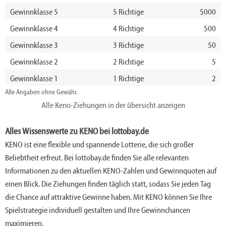
Gewinnklasse 5
5 Richtige
5000
Gewinnklasse 4
4 Richtige
500
Gewinnklasse 3
3 Richtige
50
Gewinnklasse 2
2 Richtige
5
Gewinnklasse 1
1 Richtige
2
Alle Angaben ohne Gewähr.
Alle Keno-Ziehungen in der übersicht anzeigen
Alles Wissenswerte zu KENO bei lottobay.de
KENO ist eine flexible und spannende Lotterie, die sich großer
Beliebtheit erfreut. Bei lottobay.de finden Sie alle relevanten
Informationen zu den aktuellen KENO-Zahlen und Gewinnquoten auf
einen Blick. Die Ziehungen finden täglich statt, sodass Sie jeden Tag
die Chance auf attraktive Gewinne haben. Mit KENO können Sie Ihre
Spielstrategie individuell gestalten und Ihre Gewinnchancen
maximieren.