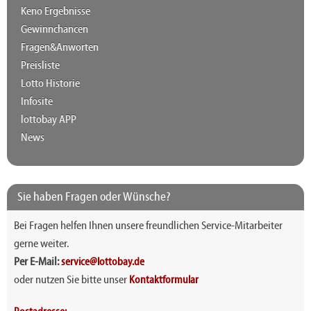
Keno Ergebnisse
Gewinnchancen
Fragen&Anworten
Preisliste
Lotto Historie
Infosite
lottobay APP
News
Sie haben Fragen oder Wünsche?
Bei Fragen helfen Ihnen unsere freundlichen Service-Mitarbeiter
gerne weiter.
Per E-Mail:
service@lottobay.de
oder nutzen Sie bitte unser
Kontaktformular