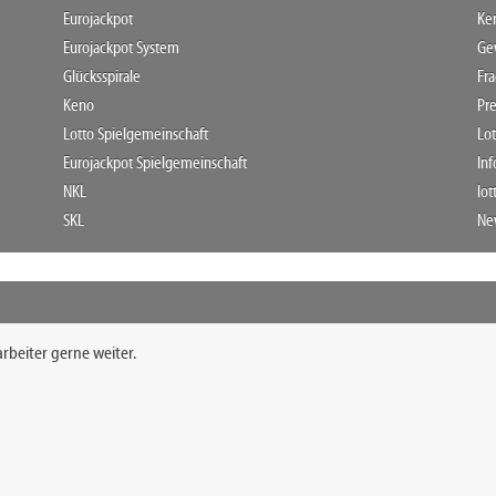
Eurojackpot
Ke
Eurojackpot System
Ge
Glücksspirale
Fr
Keno
Pre
Lotto Spielgemeinschaft
Lot
Eurojackpot Spielgemeinschaft
Inf
NKL
lot
SKL
Ne
rbeiter gerne weiter.