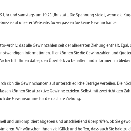
25 Uhr und samstags um 19:25 Uhr statt. Die Spannung steigt, wenn die Ku
gebnisse auf unserer Webseite. So verpassen Sie keine Gewinnchance.
to-Archiv, das alle Gewinnzahlen seit der allerersten Ziehung enthält. Egal,
le notwendigen Informationen. Hier können Sie die Gewinnzahlen und Quot
chiv hilft Ihnen dabei, den Überblick zu behalten und informiert zu bleiben
ch sich die Gewinnchancen auf unterschiedliche Beträge verteilen. Die höch
assen können Sie attraktive Gewinne erzielen. Selbst mit zwei richtigen Za
sich die Gewinnsumme für die nächste Ziehung.
schnell und unkompliziert abgeben und anschließend überprüfen, ob Sie gew
mieren. Wir wünschen Ihnen viel Glück und hoffen, dass auch Sie bald zu 