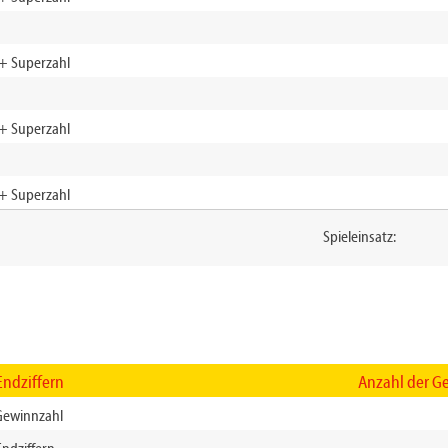
 + Superzahl
 + Superzahl
 + Superzahl
Spieleinsatz:
Endziffern
Anzahl der G
 Gewinnzahl