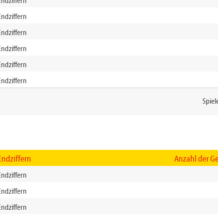
Endziffern
Endziffern
Endziffern
Endziffern
Endziffern
Endziffern
Spiel
Endziffern
Anzahl der G
Endziffern
Endziffern
Endziffern