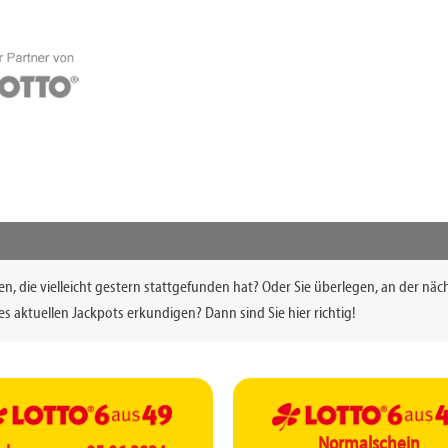
ren, die vielleicht gestern stattgefunden hat? Oder Sie überlegen, an der n
 aktuellen Jackpots erkundigen? Dann sind Sie hier richtig!
Normalschein