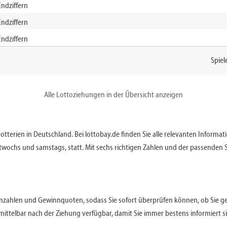
Endziffern
Endziffern
Endziffern
Spiel
Alle Lottoziehungen in der Übersicht anzeigen
Lotterien in Deutschland. Bei lottobay.de finden Sie alle relevanten Infor
ittwochs und samstags, statt. Mit sechs richtigen Zahlen und der passende
innzahlen und Gewinnquoten, sodass Sie sofort überprüfen können, ob Sie g
nmittelbar nach der Ziehung verfügbar, damit Sie immer bestens informiert s