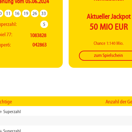
iehung vom 05.06.2024
0
11
16
19
26
33
Aktueller Jackpot
uperzahl:
5
50 MIO EUR
iel 77:
1083828
Chance 1:140 Mio.
uper6:
042863
chtige
Anzahl der G
 + Superzahl
 + Superzahl