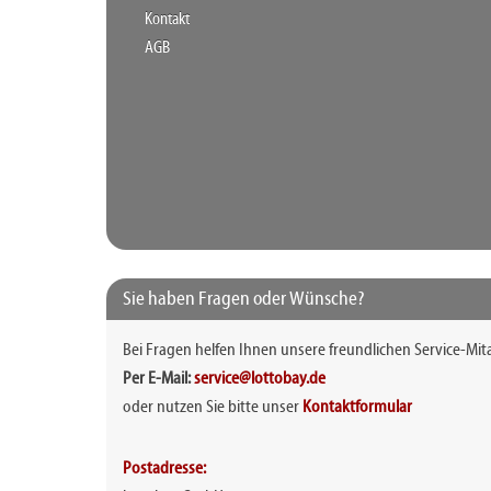
Kontakt
AGB
Sie haben Fragen oder Wünsche?
Bei Fragen helfen Ihnen unsere freundlichen Service-Mita
Per E-Mail:
service@lottobay.de
oder nutzen Sie bitte unser
Kontaktformular
Postadresse: