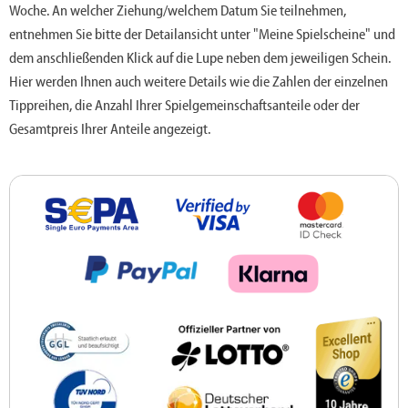
Woche. An welcher Ziehung/welchem Datum Sie teilnehmen,
entnehmen Sie bitte der Detailansicht unter "Meine Spielscheine" und
dem anschließenden Klick auf die Lupe neben dem jeweiligen Schein.
Hier werden Ihnen auch weitere Details wie die Zahlen der einzelnen
Tippreihen, die Anzahl Ihrer Spielgemeinschaftsanteile oder der
Gesamtpreis Ihrer Anteile angezeigt.