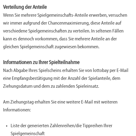
Verteilung der Anteile
Wenn Sie mehrere Spielgemeinschafts-Anteile erwerben, versuchen
wir immer aufgrund der Chancenmaximierung, diese Anteile auf
verschiedene Spielgemeinschaften zu verteilen. In seltenen Fällen
kann es dennoch vorkommen, dass Sie mehrere Anteile an der
gleichen Spielgemeinschaft zugewiesen bekommen.
Informationen zu Ihrer Spielteilnahme
Nach Abgabe Ihres Spielscheins erhalten Sie von lottobay per E-Mail
eine Empfangsbestätigung mit der Anzahl der Spielanteile, dem
Ziehungsdatum und dem zu zahlenden Spieleinsatz.
Am Ziehungstag erhalten Sie eine weitere E-Mail mit weiteren
Informationen:
Liste der generierten Zahlenreihen/die Tippreihen Ihrer
Spielgemeinschaft